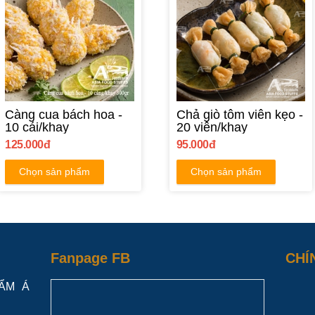
Càng cua bách hoa -
Chả giò tôm viên kẹo -
10 cái/khay
20 viên/khay
125.000đ
95.000đ
Chọn sản phẩm
Chọn sản phẩm
Fanpage FB
CHÍ
ẨM Á