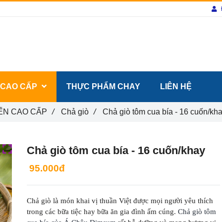
 CAO CẤP
THỰC PHẨM CHAY
LIÊN HỆ
ẾN CAO CẤP
/
Chả giò
/
Chả giò tôm cua bía - 16 cuốn/kh
Chả giò tôm cua bía - 16 cuốn/khay
95.000đ
Chả giò là món khai vị thuần Việt được mọi người yêu thích
trong các bữa tiệc hay bữa ăn gia đình ấm cúng.
Chả giò tôm