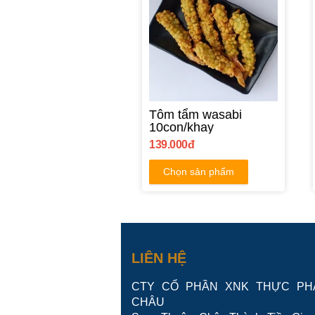
Tôm tẩm wasabi
10con/khay
139.000đ
Chọn sản phẩm
LIÊN HỆ
CTY CỔ PHẦN XNK THỰC PH
CHÂU