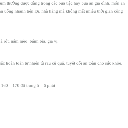
sum
thường được dùng trong các bữa tiệc hay bữa ăn gia đình, món ăn
g ăn uống nhanh tiện lợi, nhà hàng mà không mất nhiều thời gian công
cà rốt, nấm mèo, bánh bía, gia vị.
c hoàn toàn tự nhiên từ rau củ quả, tuyệt đối an toàn cho sức khỏe.
 160 – 170 độ trong 5 – 6 phút