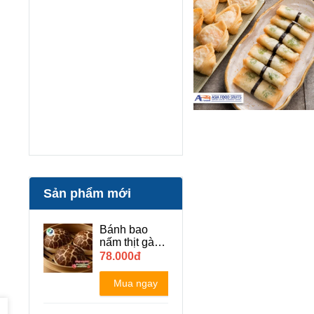
Sản phẩm mới
Bánh bao
nấm thịt gà
phô mai sợi -
78.000đ
6 cái/khay
Mua ngay