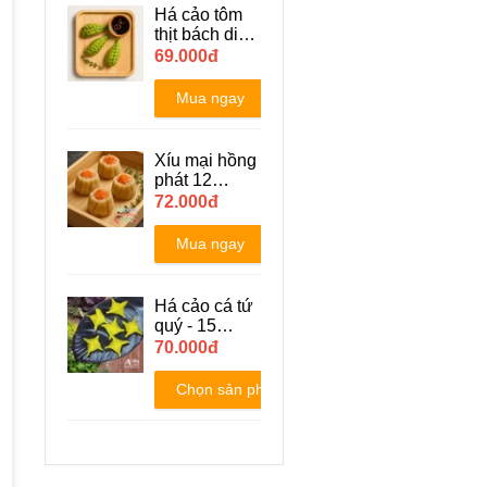
Há cảo tôm
thịt bách diệp
10 cái/khay
69.000đ
250gr
Mua ngay
Xíu mại hồng
phát 12
cái/khay
72.000đ
Mua ngay
Há cảo cá tứ
quý - 15
viên/khay
70.000đ
Chọn sản phẩm