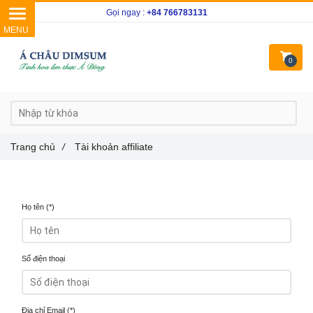
Gọi ngay :
+84 766783131
0
Trang chủ
/
Tài khoản affiliate
Họ tên (*)
Số điện thoại
Địa chỉ Email (*)